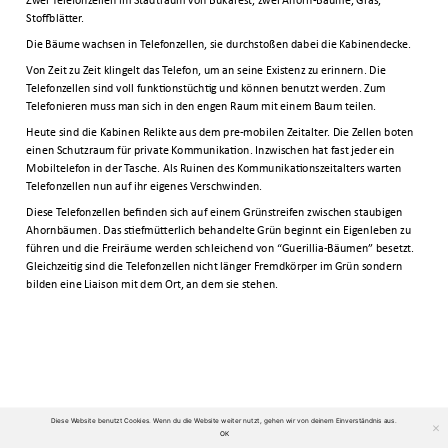
Zwei Telefonzellen im Stadtraum von Bukarest, zwei Ahorn-Bäume, Gras,
Stoffblätter.
Die Bäume wachsen in Telefonzellen, sie durchstoßen dabei die Kabinendecke.
Von Zeit zu Zeit klingelt das Telefon, um an seine Existenz zu erinnern. Die
Telefonzellen sind voll funktionstüchtig und können benutzt werden. Zum
Telefonieren muss man sich in den engen Raum mit einem Baum teilen.
Heute sind die Kabinen Relikte aus dem pre-mobilen Zeitalter. Die Zellen boten
einen Schutzraum für private Kommunikation. Inzwischen hat fast jeder ein
Mobiltelefon in der Tasche. Als Ruinen des Kommunikationszeitalters warten
Telefonzellen nun auf ihr eigenes Verschwinden.
Diese Telefonzellen befinden sich auf einem Grünstreifen zwischen staubigen
Ahornbäumen. Das stiefmütterlich behandelte Grün beginnt ein Eigenleben zu
führen und die Freiräume werden schleichend von “Guerillia-Bäumen” besetzt.
Gleichzeitig sind die Telefonzellen nicht länger Fremdkörper im Grün sondern
bilden eine Liaison mit dem Ort, an dem sie stehen.
Diese Website benutzt Cookies. Wenn du die Website weiter nutzt, gehen wir von deinem Einverständnis aus.
Kontakt
Datenschutzerklärung
OK